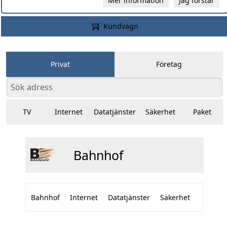
Mer information
Jag förstår
Kundvagn
Privat
Företag
TV
Internet
Datatjänster
Säkerhet
Paket
Bahnhof
Bahnhof
Internet
Datatjänster
Säkerhet