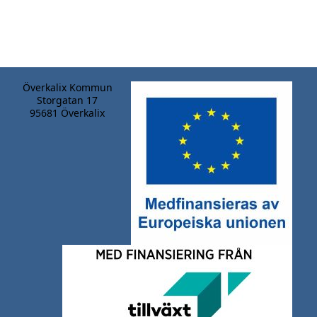
Överkalix Kommun
Storgatan 17
95681 Överkalix