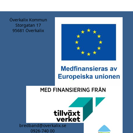
Överkalix Kommun
Storgatan 17
95681 Överkalix
bredband@overkalix.se
0926-740 00