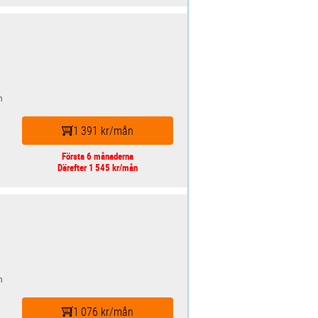
n
1 391 kr/mån
Första 6 månaderna
Därefter 1 545 kr/mån
n
1 076 kr/mån