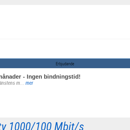
Erbjudande
månader - Ingen bindningstid!
jänstens m...
mer
ity 1000/100 Mbit/s