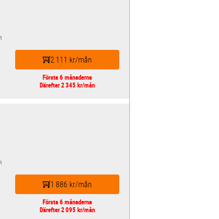
n
2 111 kr/mån
Första 6 månaderna
Därefter 2 345 kr/mån
n
1 886 kr/mån
Första 6 månaderna
Därefter 2 095 kr/mån