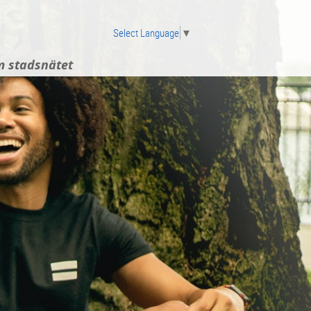
Select Language
▼
 stadsnätet