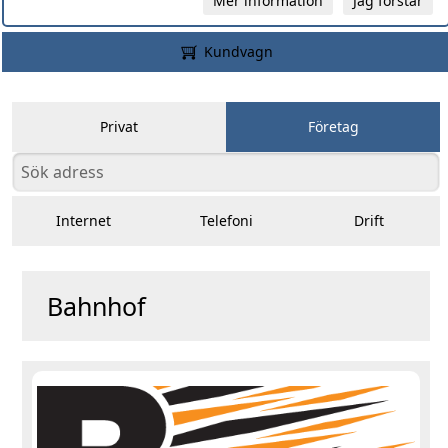
Mer information
Jag förstår
Kundvagn
Privat
Företag
Internet
Telefoni
Drift
Bahnhof