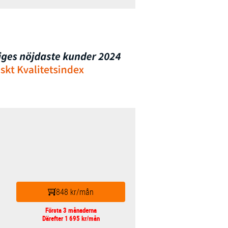
848 kr/mån
Första 3 månaderna
Därefter 1 695 kr/mån