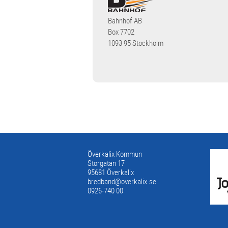
Bahnhof AB
Box 7702
1093 95 Stockholm
Överkalix Kommun
Storgatan 17
95681 Överkalix
bredband@overkalix.se
0926-740 00