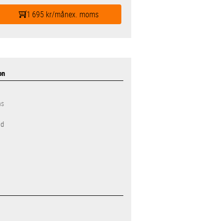
1 695 kr/mån
ex. moms
on
ms
id