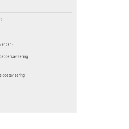
ra
a er bank
pappersavisering
e-postavisering