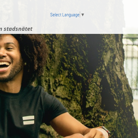
Select Language
▼
 stadsnätet