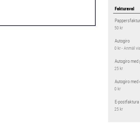
Fakturaval
Pappersfaktu
50 kr
Autogiro
0 kr - Anmäl vi
Autogiro med 
25 kr
Autogiro med 
0 kr
E-postfaktura
25 kr