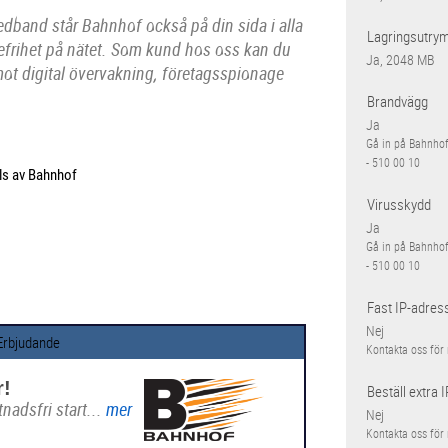
edband står Bahnhof också på din sida i alla
Lagringsutry
defrihet på nätet. Som kund hos oss kan du
Ja, 2048 MB
d mot digital övervakning, företagsspionage
Brandvägg
Ja
Gå in på Bahnhof.
- 510 00 10
lls av Bahnhof
Virusskydd
Ja
Gå in på Bahnhof.
- 510 00 10
Fast IP-adres
Nej
Erbjudande
Kontakta oss för
r!
Beställ extra 
nadsfri start...
mer
Nej
Kontakta oss för