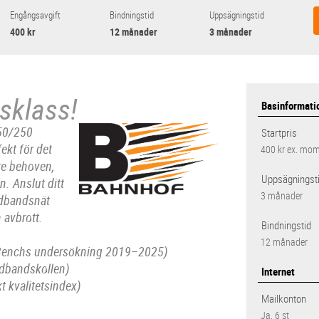
Engångsavgift
Bindningstid
Uppsägningstid
400 kr
12 månader
3 månader
sklass!
Basinformati
250/250
Startpris
ekt för det
400 kr
ex. mo
rre behoven,
Uppsägningst
n. Anslut ditt
3 månader
edbandsnät
n avbrott.
Bindningstid
12 månader
c Benchs undersökning 2019–2025)
edbandskollen)
Internet
t kvalitetsindex)
Mailkonton
Ja, 6 st