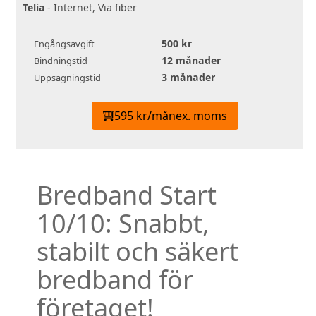
Telia
- Internet, Via fiber
500 kr
Engångsavgift
12 månader
Bindningstid
3 månader
Uppsägningstid
595 kr/mån
ex. moms
Bredband Start
10/10: Snabbt,
stabilt och säkert
bredband för
företaget!