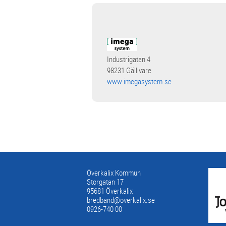
Industrigatan 4
98231 Gällivare
www.imegasystem.se
Överkalix Kommun
Storgatan 17
95681 Överkalix
bredband@overkalix.se
0926-740 00