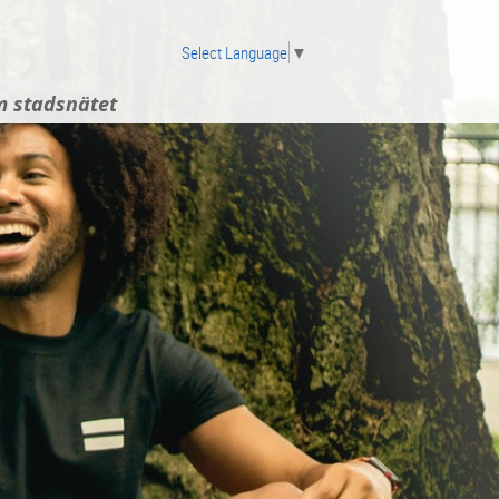
Select Language
▼
 stadsnätet