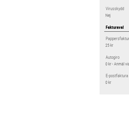
Virusskydd
Nej
Fakturaval
Pappersfaktu
25 kr
Autogiro
0 kr - Anmäl vi
E-postfaktura
0 kr