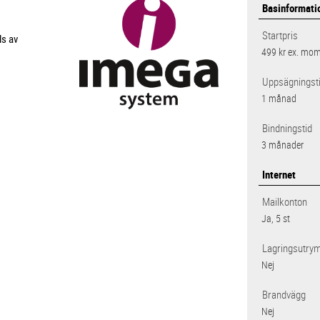
Basinformati
Startpris
ls av
499 kr
ex. mo
Uppsägningst
1 månad
Bindningstid
3 månader
Internet
Mailkonton
Ja, 5 st
Lagringsutry
Nej
Brandvägg
Nej