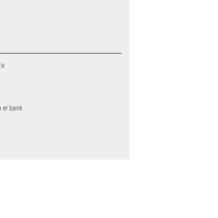
ra
a er bank