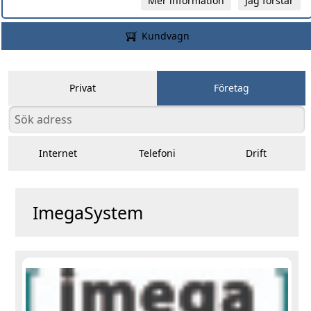
Mer information
Jag förstår
Kundvagn
Privat
Företag
Internet
Telefoni
Drift
ImegaSystem