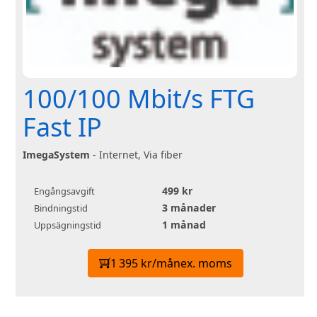
100/100 Mbit/s FTG
Fast IP
ImegaSystem
- Internet, Via fiber
499 kr
Engångsavgift
3 månader
Bindningstid
1 månad
Uppsägningstid
1 395 kr/mån
ex. moms