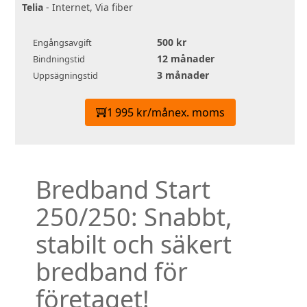
Telia
- Internet, Via fiber
500 kr
Engångsavgift
12 månader
Bindningstid
3 månader
Uppsägningstid
1 995 kr/mån
ex. moms
Bredband Start
250/250: Snabbt,
stabilt och säkert
bredband för
företaget!