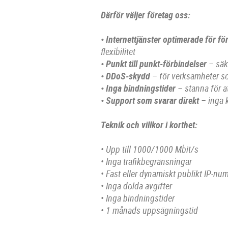
Därför väljer företag oss:
• Internettjänster optimerade för fö
flexibilitet
• Punkt till punkt-förbindelser
– säke
• DDoS-skydd
– för verksamheter som
• Inga bindningstider
– stanna för at
• Support som svarar direkt
– inga 
Teknik och villkor i korthet:
• Upp till 1000/1000 Mbit/s
• Inga trafikbegränsningar
• Fast eller dynamiskt publikt IP-n
• Inga dolda avgifter
• Inga bindningstider
• 1 månads uppsägningstid