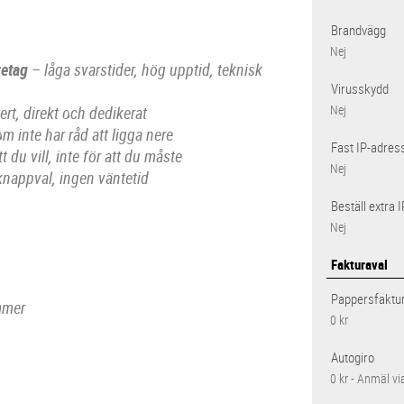
Brandvägg
Nej
retag
– låga svarstider, hög upptid, teknisk
Virusskydd
rt, direkt och dedikerat
Nej
 inte har råd att ligga nere
Fast IP-adres
t du vill, inte för att du måste
Nej
knappval, ingen väntetid
Beställ extra 
Nej
Fakturaval
Pappersfaktu
ummer
0 kr
Autogiro
0 kr - Anmäl vi