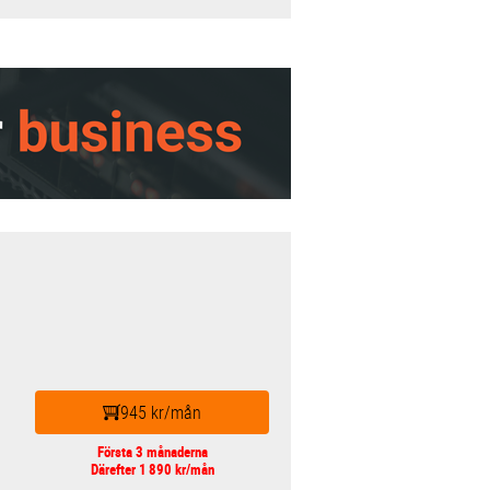
945 kr/mån
Första 3 månaderna
Därefter 1 890 kr/mån