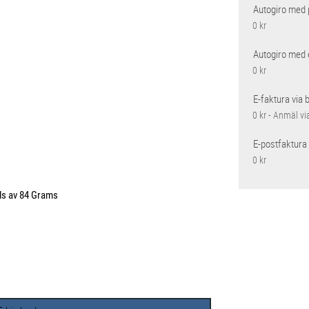
Autogiro med 
0 kr
Autogiro med 
0 kr
E-faktura via 
0 kr - Anmäl vi
E-postfaktura
0 kr
lls av 84 Grams