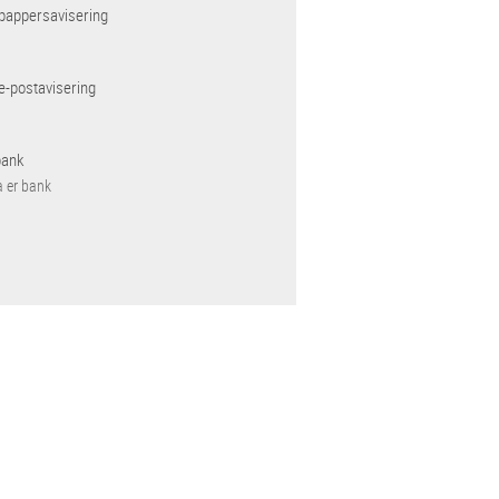
pappersavisering
e-postavisering
bank
a er bank