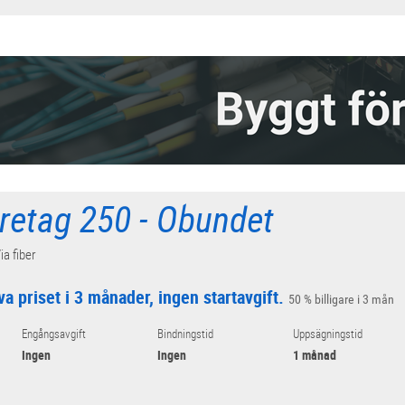
öretag 250 - Obundet
ia fiber
va priset i 3 månader, ingen startavgift.
50 % billigare i 3 mån
Engångsavgift
Bindningstid
Uppsägningstid
Ingen
Ingen
1 månad