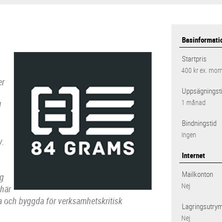
Basinformati
Startpris
400 kr
ex. mo
er
Uppsägningst
1 månad
d
Bindningstid
Ingen
v.
Internet
Mailkonton
ng
Nej
 här
ra och byggda för verksamhetskritisk
Lagringsutry
Nej