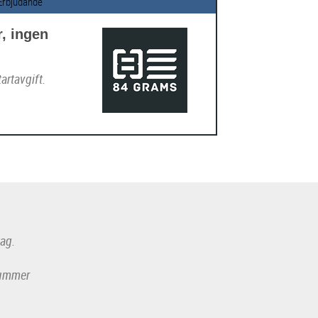
Erbjudande
r, ingen
artavgift.
tag.
-nummer