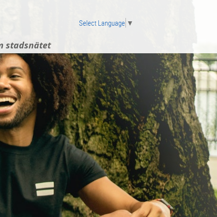
Select Language
▼
 stadsnätet