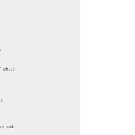
s
IP-adress
ra
a er bank