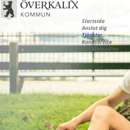
Startsida
Anslut dig
Tjänster
Kundservice
Om stadsnätet