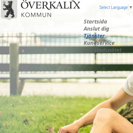
Select Language
▼
Startsida
Anslut dig
Tjänster
Kundservice
Om stadsnätet