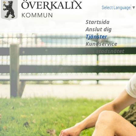
Select Language
▼
Startsida
Anslut dig
Tjänster
Kundservice
Om stadsnätet