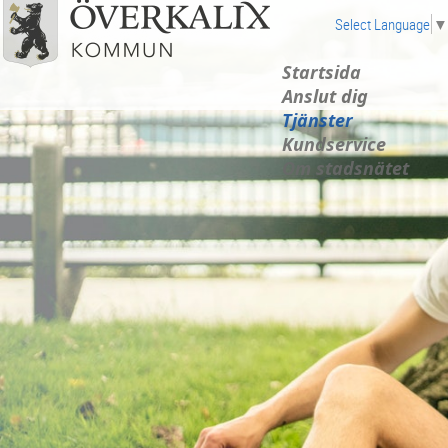
Select Language
▼
Startsida
Anslut dig
Tjänster
Kundservice
Om stadsnätet