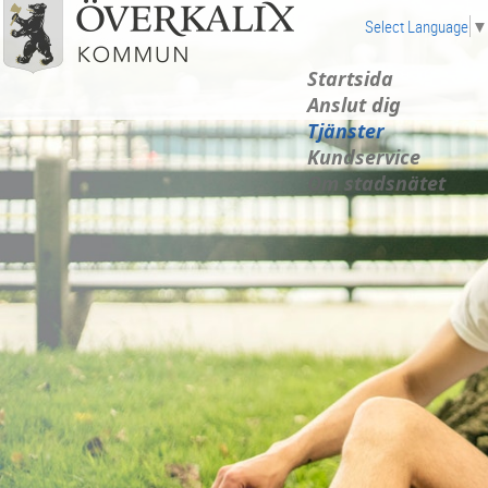
Select Language
▼
Startsida
Anslut dig
Tjänster
Kundservice
Om stadsnätet