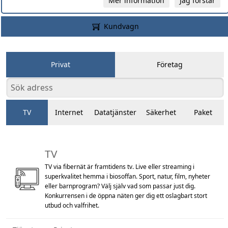
Mer information
Jag förstår
Kundvagn
Privat
Företag
TV
Internet
Datatjänster
Säkerhet
Paket
TV
TV via fibernät är framtidens tv. Live eller streaming i
superkvalitet hemma i biosoffan. Sport, natur, film, nyheter
eller barnprogram? Välj själv vad som passar just dig.
Konkurrensen i de öppna näten ger dig ett oslagbart stort
utbud och valfrihet.