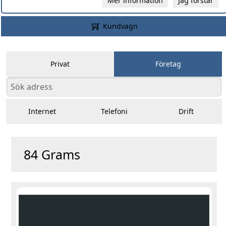
Mer information
Jag förstår
Kundvagn
Privat
Företag
Internet
Telefoni
Drift
84 Grams