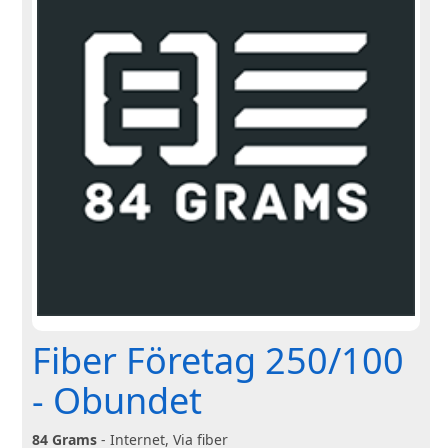
Fiber Företag 250/100
- Obundet
84 Grams
- Internet, Via fiber