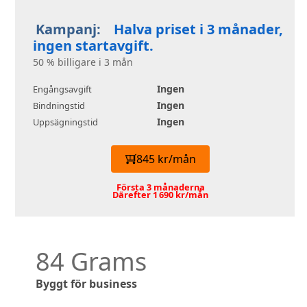
Kampanj:
Halva priset i 3 månader,
ingen startavgift.
50 % billigare i 3 mån
Ingen
Engångsavgift
Ingen
Bindningstid
Ingen
Uppsägningstid
845 kr/mån
Första 3 månaderna
Därefter 1 690 kr/mån
84 Grams
Byggt för business