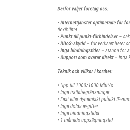
Därför väljer företag oss:
• Internettjänster optimerade för fö
flexibilitet
• Punkt till punkt-förbindelser
– säke
• DDoS-skydd
– för verksamheter som
• Inga bindningstider
– stanna för at
• Support som svarar direkt
– inga 
Teknik och villkor i korthet:
• Upp till 1000/1000 Mbit/s
• Inga trafikbegränsningar
• Fast eller dynamiskt publikt IP-n
• Inga dolda avgifter
• Inga bindningstider
• 1 månads uppsägningstid