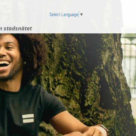
Select Language
▼
 stadsnätet