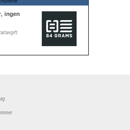
Erbjudande
r, ingen
artavgift.
tag.
-nummer