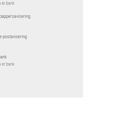
a er bank
pappersavisering
e-postavisering
bank
a er bank