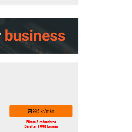
995 kr/mån
Första 3 månaderna
Därefter 1 990 kr/mån