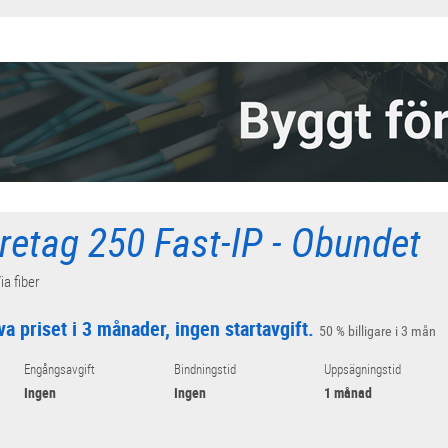
retag 250 Fast-IP - Obundet
ia fiber
va priset i 3 månader, ingen startavgift.
50 % billigare i 3 mån
Engångsavgift
Bindningstid
Uppsägningstid
Ingen
Ingen
1 månad