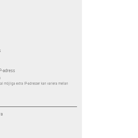
s
IP-adress
n
tal möjliga extra IP-adresser kan variera mellan
ra