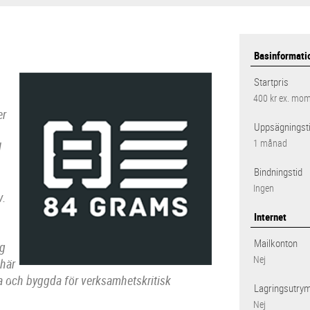
Basinformati
Startpris
400 kr
ex. mo
er
Uppsägningst
1 månad
d
Bindningstid
Ingen
v.
Internet
Mailkonton
ng
Nej
 här
ra och byggda för verksamhetskritisk
Lagringsutry
Nej