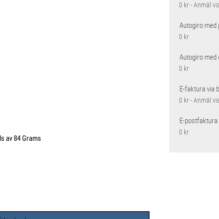
0 kr - Anmäl vi
Autogiro med 
0 kr
Autogiro med 
0 kr
E-faktura via 
0 kr - Anmäl vi
E-postfaktura
0 kr
lls av 84 Grams