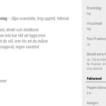
Brandvägg
Nej
retag
– låga svarstider, hög upptid, teknisk
Virusskydd
rt, direkt och dedikerat
Nej
 inte har råd att ligga nere
Fast IP-adres
t du vill, inte för att du måste
Ja
knappval, ingen väntetid
Beställ extra 
Ja, 100 kr/må
Per IP-adress. An
olika stadsnät.
Fakturaval
ummer
Pappersfaktu
0 kr
Autogiro