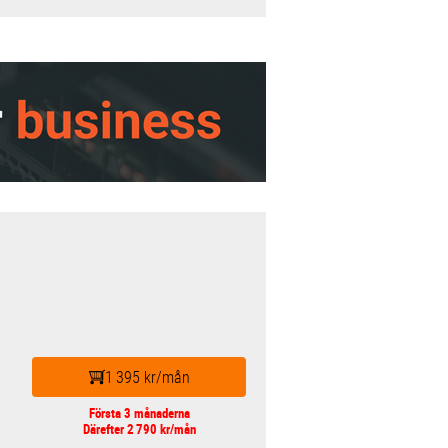
1 395 kr/mån
Första 3 månaderna
Därefter 2 790 kr/mån