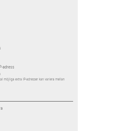
s
IP-adress
n
tal möjliga extra IP-adresser kan variera mellan
ra