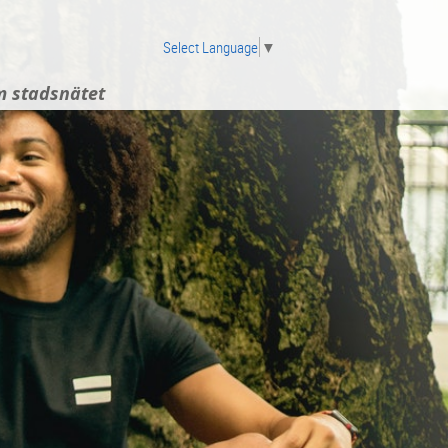
Select Language
▼
 stadsnätet