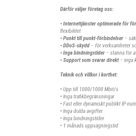
Därför väljer företag oss:
• Internettjänster optimerade för fö
flexibilitet
• Punkt till punkt-förbindelser
– säke
• DDoS-skydd
– för verksamheter som
• Inga bindningstider
– stanna för at
• Support som svarar direkt
– inga 
Teknik och villkor i korthet:
• Upp till 1000/1000 Mbit/s
• Inga trafikbegränsningar
• Fast eller dynamiskt publikt IP-n
• Inga dolda avgifter
• Inga bindningstider
• 1 månads uppsägningstid