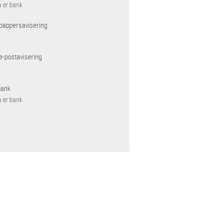
a er bank
pappersavisering
e-postavisering
bank
a er bank