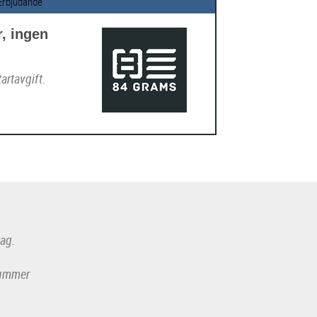
Erbjudande
r, ingen
artavgift.
tag.
-nummer