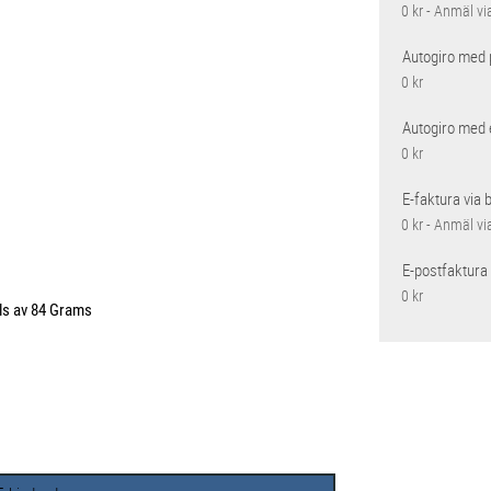
0 kr - Anmäl vi
Autogiro med 
0 kr
Autogiro med 
0 kr
E-faktura via 
0 kr - Anmäl vi
E-postfaktura
0 kr
lls av 84 Grams