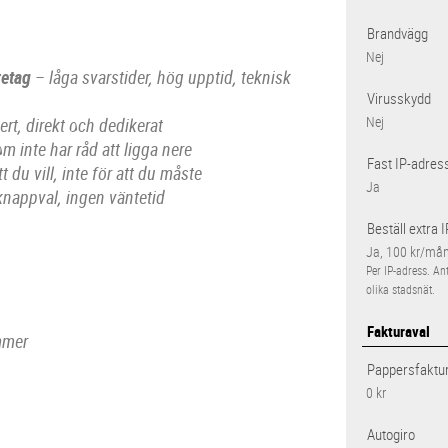
Brandvägg
Nej
retag
– låga svarstider, hög upptid, teknisk
Virusskydd
rt, direkt och dedikerat
Nej
 inte har råd att ligga nere
Fast IP-adres
t du vill, inte för att du måste
Ja
knappval, ingen väntetid
Beställ extra 
Ja, 100 kr/må
Per IP-adress. An
olika stadsnät.
Fakturaval
ummer
Pappersfaktu
0 kr
Autogiro