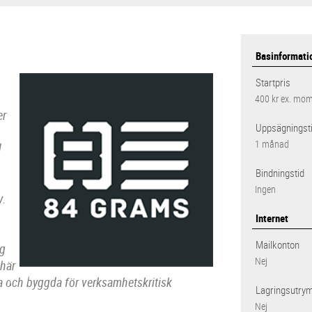
Basinformati
Startpris
400 kr
ex. mo
er
Uppsägningst
1 månad
d
Bindningstid
Ingen
v.
Internet
Mailkonton
ng
Nej
 här
ra och byggda för verksamhetskritisk
Lagringsutry
Nej