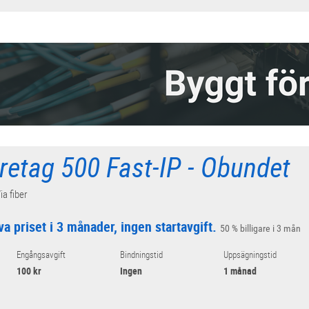
retag 500 Fast-IP - Obundet
ia fiber
va priset i 3 månader, ingen startavgift.
50 % billigare i 3 mån
Engångsavgift
Bindningstid
Uppsägningstid
100 kr
Ingen
1 månad