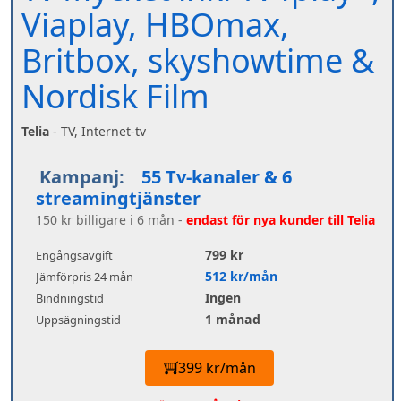
Viaplay, HBOmax,
Britbox, skyshowtime &
Nordisk Film
Telia
- TV, Internet-tv
Kampanj:
55 Tv-kanaler & 6
streamingtjänster
150 kr billigare i 6 mån -
endast för nya kunder till Telia
799 kr
Engångsavgift
512 kr/mån
Jämförpris 24 mån
Ingen
Bindningstid
1 månad
Uppsägningstid
399 kr/mån