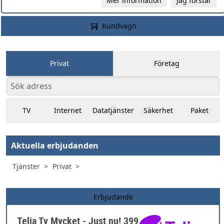
Mer information
Jag förstår
Kundvagn
Privat
Företag
TV
Internet
Datatjänster
Säkerhet
Paket
Aktuella erbjudanden
Tjänster
Privat
Erbjudande
Telia Tv Mycket - Just nu! 399