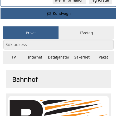
Mer information
Jag förstår
Kundvagn
Privat
Företag
TV
Internet
Datatjänster
Säkerhet
Paket
Bahnhof