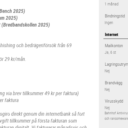
1 månad
 Bench 2025)
Bindningstid
eam 2025)
Ingen
et (Bredbandskollen 2025)
Internet
phishing och bedrägeriförsök från 69
Mailkonton
Ja, 6 st
för 29 kr/mån.
Lagringsutry
Nej
Brandvägg
Nej
ing via brev tillkommer 49 kr per faktura)
er faktura
Virusskydd
Nej
giro direkt genom din internetbank så fort
Bahnhof Antiviru
och ransomeware
vgift tillkommer på första fakturan som
akturan digitalt. Vi fakturerar månadsvis och