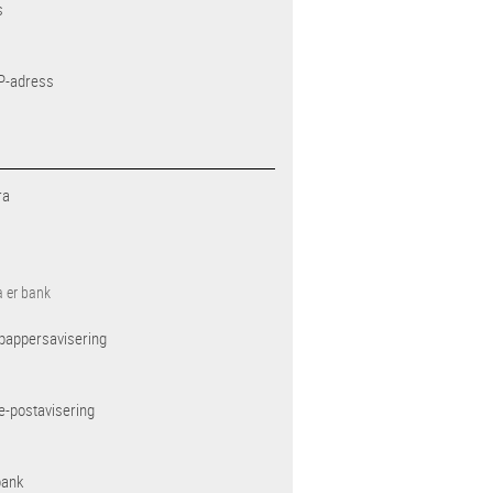
s
IP-adress
ra
a er bank
pappersavisering
e-postavisering
bank