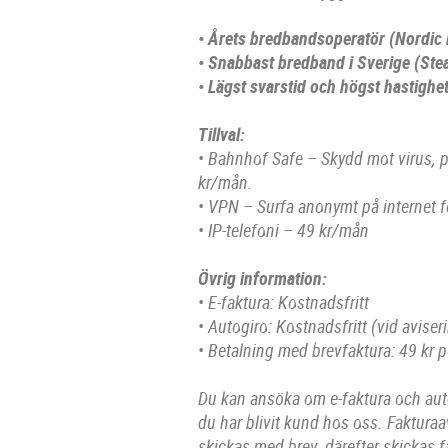
• Årets bredbandsoperatör (Nordic
• Snabbast bredband i Sverige (St
• Lägst svarstid och högst hastigh
Tillval:
• Bahnhof Safe – Skydd mot virus, 
kr/mån.
• VPN – Surfa anonymt på internet 
• IP-telefoni – 49 kr/mån
Övrig information:
• E-faktura: Kostnadsfritt
• Autogiro: Kostnadsfritt (vid aviser
• Betalning med brevfaktura: 49 kr p
Du kan ansöka om e-faktura och auto
du har blivit kund hos oss. Fakturaa
skickas med brev, därefter skickas f