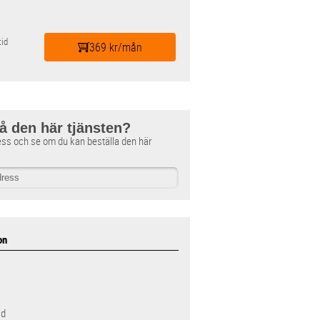
id
369 kr/mån
få den här tjänsten?
ess och se om du kan beställa den här
on
id