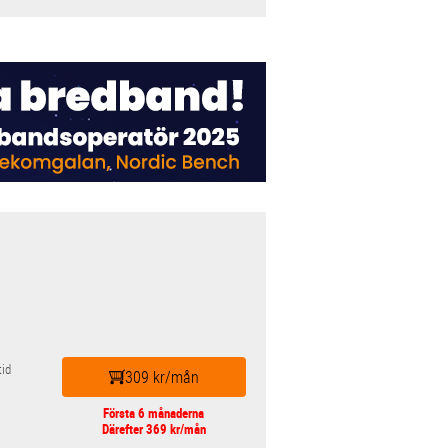
id
309 kr/mån
Första 6 månaderna
Därefter 369 kr/mån