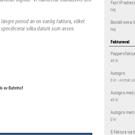
Fast IP-adres
Nej
längre period än en vanlig faktura, vilket
Beställ extra 
n specificerar vilka datum som avses.
Nej
Fakturaval
Pappersfaktu
49 kr
Autogiro
0 kr - Anmäl vi
lls av Bahnhof
Autogiro med 
49 kr
Autogiro med 
0 kr
E-faktura via 