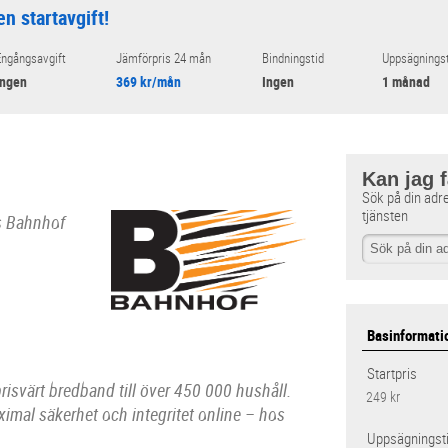
en startavgift!
ngångsavgift
Jämförpris 24 mån
Bindningstid
Uppsägningst
Ingen
369 kr/mån
Ingen
1 månad
Kan jag 
Sök på din adr
tjänsten
s Bahnhof
Basinformati
Startpris
prisvärt bredband till över 450 000 hushåll.
249 kr
ximal säkerhet och integritet online – hos
Uppsägningst