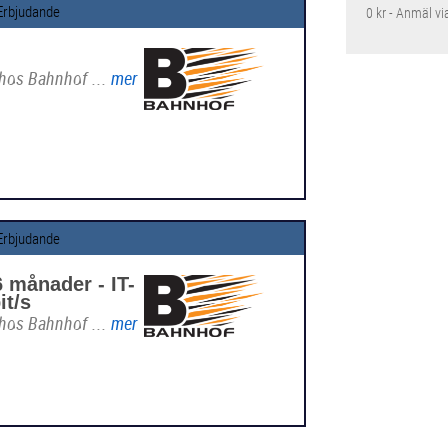
Erbjudande
0 kr - Anmäl vi
 hos Bahnhof ...
mer
Erbjudande
 månader - IT-
it/s
 hos Bahnhof ...
mer