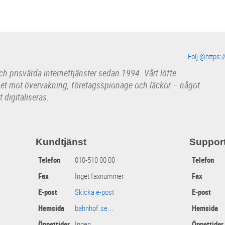
Följ @https:
h prisvärda internettjänster sedan 1994. Vårt löfte
het mot övervakning, företagsspionage och läckor – något
t digitaliseras.
Kundtjänst
Suppor
Telefon
010-510 00 00
Telefon
Fax
Inget faxnummer
Fax
E-post
Skicka e-post
E-post
Hemsida
bahnhof.se...
Hemsida
Öppettider
Ingen
Öppettider