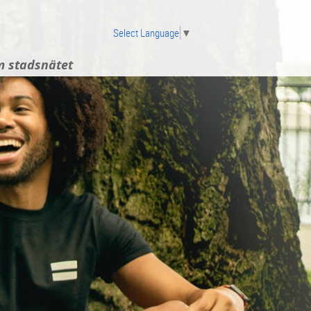
Select Language
▼
 stadsnätet