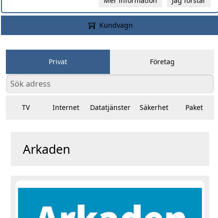
Mer information
Jag förstår
Kundvagn
Privat
Företag
TV
Internet
Datatjänster
Säkerhet
Paket
Arkaden