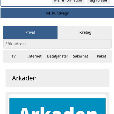
Mer information
Jag förstår
Kundvagn
Privat
Företag
TV
Internet
Datatjänster
Säkerhet
Paket
Arkaden