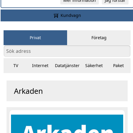
Mer information
Jag förstår
Kundvagn
Privat
Företag
TV
Internet
Datatjänster
Säkerhet
Paket
Arkaden