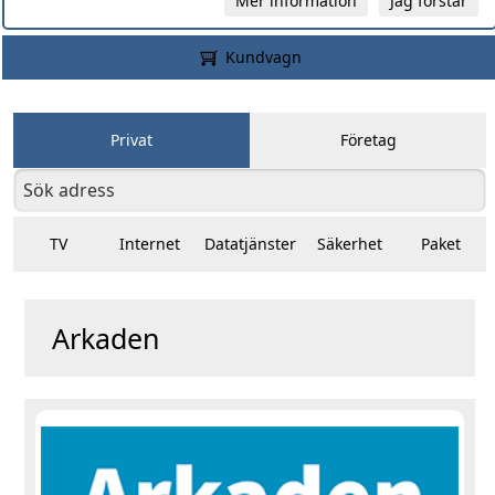
Mer information
Jag förstår
Kundvagn
Privat
Företag
TV
Internet
Datatjänster
Säkerhet
Paket
Arkaden