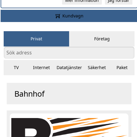
Mer information
Jag förstår
Kundvagn
Privat
Företag
TV
Internet
Datatjänster
Säkerhet
Paket
Bahnhof