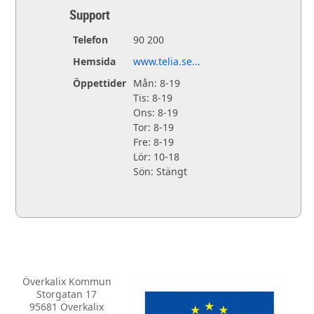
Support
Telefon
90 200
Hemsida
www.telia.se...
Öppettider
Mån: 8-19
Tis: 8-19
Ons: 8-19
Tor: 8-19
Fre: 8-19
Lör: 10-18
Sön: Stängt
Överkalix Kommun
Storgatan 17
95681 Överkalix