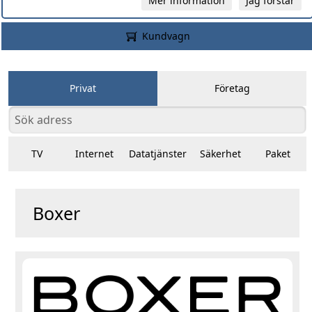
Mer information
Jag förstår
Kundvagn
Privat
Företag
TV
Internet
Datatjänster
Säkerhet
Paket
Boxer