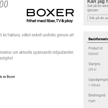
00
Kan jag 
Sök på din adr
tjänsten
5 kr/faktura, vilket enkelt undviks genom att
Basinformati
Product id
ormation om aktuella spännande erbjudanden
090040
fastighet.
Startpris
299 kr
ls av Boxer
Uppsägningst
1 månad
Bindningstid
Ingen