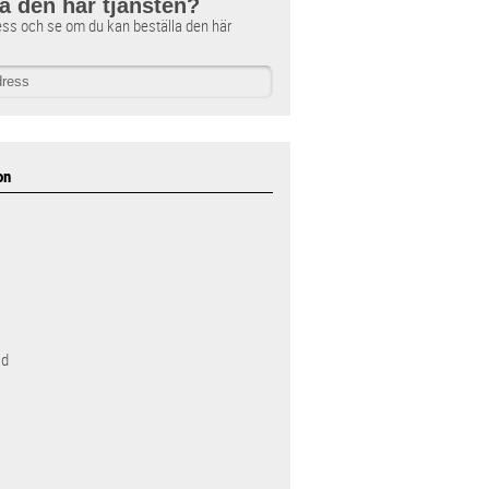
få den här tjänsten?
ess och se om du kan beställa den här
on
id