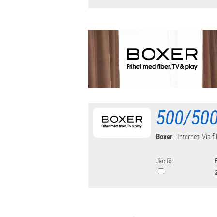
500/500
Boxer
- Internet, Via f
Jämför
E