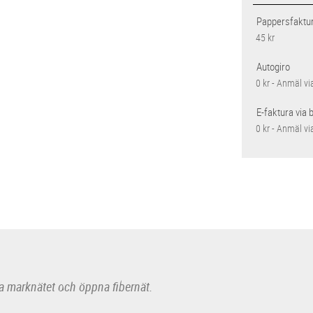
Pappersfaktu
45 kr
Autogiro
0 kr - Anmäl vi
E-faktura via 
0 kr - Anmäl vi
a marknätet och öppna fibernät.