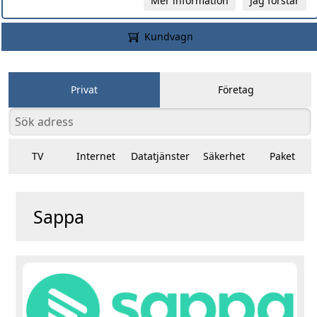
Mer information
Jag förstår
Kundvagn
Privat
Företag
TV
Internet
Datatjänster
Säkerhet
Paket
Sappa