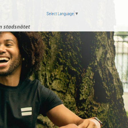
Select Language
▼
 stadsnätet