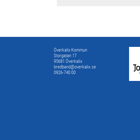
Överkalix Kommun
Storgatan 17
95681 Överkalix
bredband@overkalix.se
0926-740 00