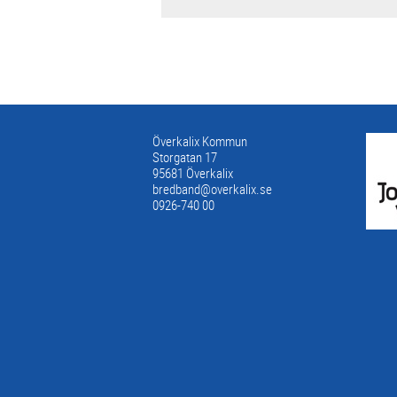
Överkalix Kommun
Storgatan 17
95681 Överkalix
bredband@overkalix.se
0926-740 00