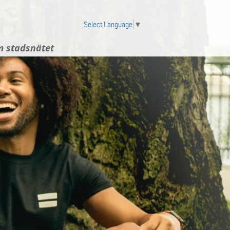
Select Language
▼
 stadsnätet