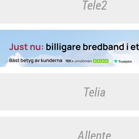
Tele2
Telia
Allente