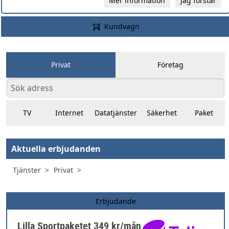
Mer information
Jag förstår
Kundvagn
Privat
Företag
TV
Internet
Datatjänster
Säkerhet
Paket
Aktuella erbjudanden
Tjänster
Privat
Erbjudande
Lilla Sportpaketet 349 kr/mån