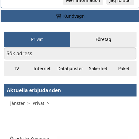
Mer information
Jag förstår
Kundvagn
Privat
Företag
TV
Internet
Datatjänster
Säkerhet
Paket
Aktuella erbjudanden
Tjänster
Privat
Överkalix Kommun