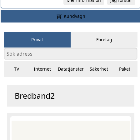
Mer information
Jag förstår
Kundvagn
Privat
Företag
TV
Internet
Datatjänster
Säkerhet
Paket
Bredband2