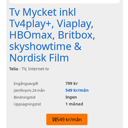
Tv Mycket inkl
Tv4play+, Viaplay,
HBOmax, Britbox,
skyshowtime &
Nordisk Film
Telia
- TV, Internet-tv
799 kr
Engångsavgift
549 kr/mån
Jämförpris 24 mån
Ingen
Bindningstid
1 månad
Uppsägningstid
549 kr/mån