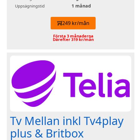
1 månad
Uppsägningstid
249 kr/mån
Första 3 månaderna
Därefter 319 kr/mån
Tv Mellan inkl Tv4play
plus & Britbox