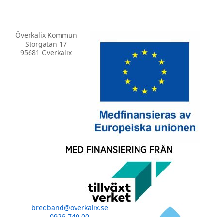
Överkalix Kommun
Storgatan 17
95681 Överkalix
bredband@overkalix.se
0926-740 00