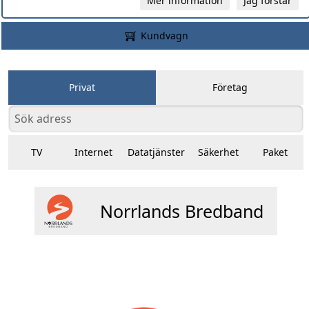
Mer information
Jag förstår
Kundvagn
Privat
Företag
TV
Internet
Datatjänster
Säkerhet
Paket
Norrlands Bredband